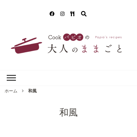
Cookパピオの
簡単！美味しいクッキング!(^^)!
大人のままごと
ホーム
和風
和風