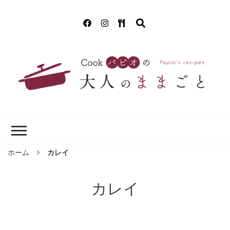
Cookパピオの
簡単！美味しいクッキング!(^^)!
大人のままごと
ホーム
カレイ
カレイ