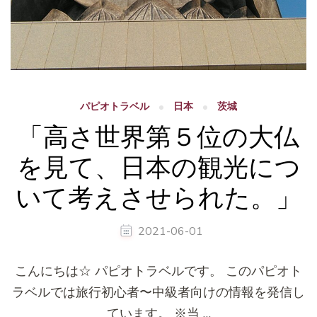
パピオトラベル
日本
茨城
「高さ世界第５位の大仏
を見て、日本の観光につ
いて考えさせられた。」
2021-06-01
こんにちは☆ パピオトラベルです。 このパピオト
ラベルでは旅行初心者〜中級者向けの情報を発信し
ています。 ※当 …