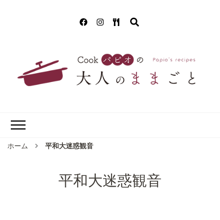
Cookパピオの
簡単！美味しいクッキング!(^^)!
大人のままごと
ホーム
平和大迷惑観音
平和大迷惑観音