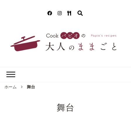
Cookパピオの
簡単！美味しいクッキング!(^^)!
大人のままごと
ホーム
舞台
舞台