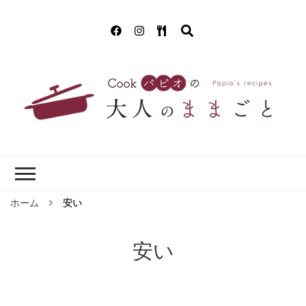
Cookパピオの
簡単！美味しいクッキング!(^^)!
大人のままごと
ホーム
安い
安い