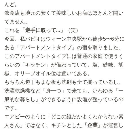
んど。
飲食店も地元の安くて美味しいお店はほとんど開い
てません。
これを
「逆手に取って…」
（笑）
今回、私パピオはウィーン中央駅から徒歩5〜6分に
ある「
アパートメントタイプ」の宿を取りました。
このアパートメントタイプには普通の家庭で使うく
らいの「
キッチン」が備わっていて、塩、砂糖、胡
椒、
オリーブオイル位は置いてある。
もちろん包丁もまな板も洗剤も全て揃っているし、
洗濯乾燥機など「身一つ」で来ても、いわゆる「一
般的な暮らし」
ができるように設備が整っているの
です。
エアビーのように「どこの誰だかよくわからない素
人さん」
ではなく、キチンとした
「企業」
が運営し