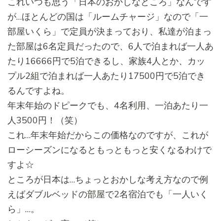
これいつも思う「日本のおかしなところ」なんです
が…
ほとんどの国は「ルームチャージ」なので「一
部屋いくら」
で定員が決まっており、
私達が泊まっ
た部屋は6名定員だったので、
6人で泊まれば一人あ
たり16666円で5泊できるし、
家族4人とか、
カッ
プル2組で泊まれば一人あたり17500円で5泊でき
るんで
すよね。
年末年始のドピークでも、4名利用、一泊あたり一
人3500円！
（笑）
これ…年末年始だからこの価格なのですが、
これが
ローシーズンになるともっともっと安くなるわけで
すよ☆
ところが日本は…
ちょっとおかしな考え方なので例
えばダブルベッドの部屋で2名宿
泊でも「一人いく
ら」…。