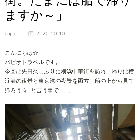
街。たまには船で帰り
ますか～」
、
papio
2020-10-10
こんにちは☆
パピオトラベルです。
今回は先日久しぶりに横浜中華街を訪れ、
帰りは横
浜港の夜景と東京湾の夜景を両方、
船の上から見て
帰ろう☆…と言う事で………。