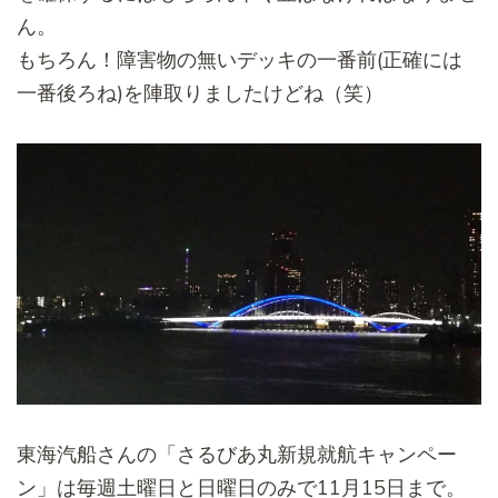
ん。
もちろん！障害物の無いデッキの一番前(正確には
一番後ろね)
を陣取りましたけどね（笑）
東海汽船さんの「さるびあ丸新規就航キャンペー
ン」
は毎週土曜日と日曜日のみで11月15日まで。