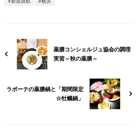
新規就航
横浜
投
稿
薬膳コンシェルジュ協会の調理
ナ
実習～秋の薬膳～
ビ
ゲ
ラボーテの薬膳鍋と「期間限定
ー
☆牡蠣鍋」
シ
ョ
ン