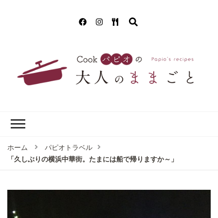
Cookパピオの
簡単！美味しいクッキング!(^^)!
大人のままごと
ホーム
パピオトラベル
「久しぶりの横浜中華街。たまには船で帰りますか～」