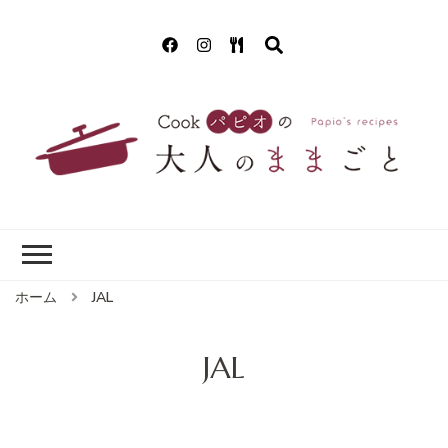
Cookパピオの
簡単！美味しいクッキング!(^^)!
大人のままごと
ホーム
JAL
JAL