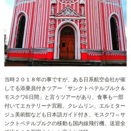
当時２０１８年の事ですが、
ある日系航空会社が催
してる添乗員付きツアー「
サンクトペテルブルク＆
モスクワ6日間」と言うツアーがあり、食事も一部
付いてエカテリーナ宮殿、クレムリン、
エルミター
ジュ美術館なども日本語ガイド付き、モスクワ⇔
サ
ンクトペテルブルクの移動も国内線飛行機、
送迎全