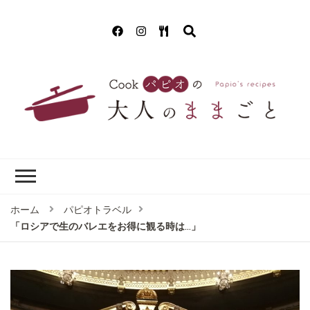
Cookパピオの
簡単！美味しいクッキング!(^^)!
大人のままごと
ホーム
パピオトラベル
「ロシアで生のバレエをお得に観る時は…」