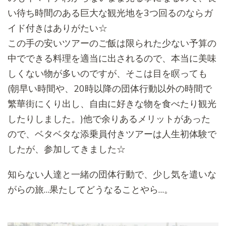
い待ち時間のある巨大な観光地を3つ回るのなら
ガ
イド付きはありがたい☆
この手の安いツアーのご飯は限られた少ない予算の
中でできる料理
を適当に出されるので、本当に美味
しくない物が多いのですが、
そこは目を瞑っても
(朝早い時間や、20時以降の団体行動以外の時間で
繁華街にくり出し、自由に好きな物を食
べたり観光
したりしました。)他で余りあるメリットがあった
ので、
ベタベタな添乗員付きツアーは人生初体験で
したが、
参加してきました☆
知らない人達と一緒の団体行動で、少し気を遣いな
がらの旅…果たしてどうなることやら…。