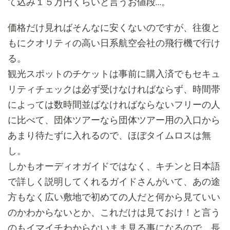
て込み１５万円くらいと言うお値段…。
価格だけ見ればそんなに安くないのですが、
往復と
もにクオリティの高い日系航空会社の飛行機で行け
る。
観光スポットのチケットは事前に購入済でもセキュ
リティチェック
は必ず受けなければならず、
時間帯
によっては数時間並ばなければならないフリーの人
に比べて
、
団体ツアーなら団体ツアー用の入口から
あまり待たずに入れるので
、ほぼタイムロスは無
し。
しかもオーディオガイドではなく、
キチンと日本語
で詳しく説明してくれるガイドさんがいて、
あの途
方もなく広い敷地で初めての人だと何から見ていい
のかわか
らないとか、これだけは見ておけ！
と言う
のもイマイチわからないまま見る事になるので、長