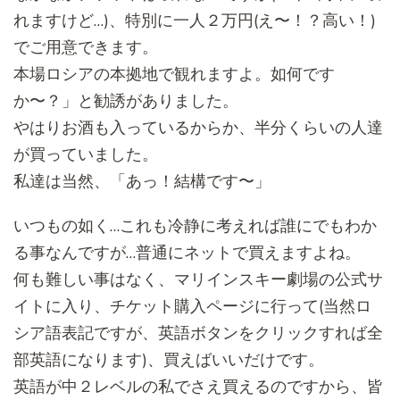
れますけど…
)、特別に一人２万円(え〜！？高い！)
でご用意できます。
本場ロシアの本拠地で観れますよ。如何です
か〜？」
と勧誘がありました。
やはりお酒も入っているからか、
半分くらいの人達
が買っていました。
私達は当然、「あっ！結構です〜」
いつもの如く…
これも冷静に考えれば誰にでもわか
る事なんですが…
普通にネットで買えますよね。
何も難しい事はなく、マリインスキー劇場の公式サ
イトに入り、
チケット購入ページに行って(当然ロ
シア語表記ですが、
英語ボタンをクリックすれば全
部英語になります)、
買えばいいだけです。
英語が中２レベルの私でさえ買えるのですから、
皆