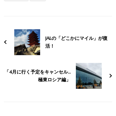
投
稿
JALの「どこかにマイル」が復
ナ
活！
ビ
ゲ
「4月に行く予定をキャンセル…
ー
極東ロシア編」
シ
ョ
ン