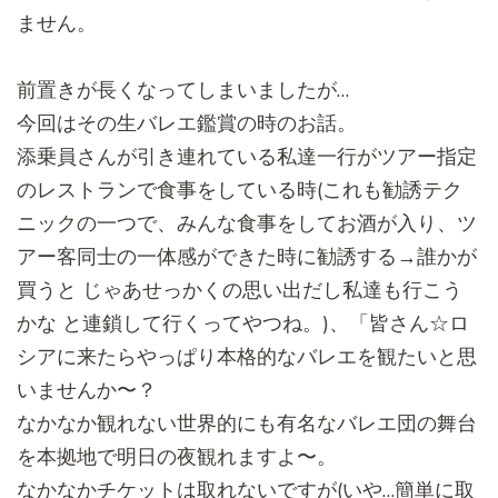
ません。
前置きが長くなってしまいましたが…
今回はその生バレエ鑑賞の時のお話。
添乗員さんが引き連れている私達一行がツアー指定
のレストランで
食事をしている時(これも勧誘テク
ニックの一つで、
みんな食事をしてお酒が入り、
ツ
アー客同士の一体感ができた時に勧誘する→誰かが
買うと じゃあせっかくの思い出だし私達も行こう
かな と連鎖して行くってやつね。)、「皆さん☆
ロ
シアに来たらやっぱり本格的なバレエを観たいと思
いませんか〜
？
なかなか観れない世界的にも有名なバレエ団の舞台
を本拠地で明日
の夜観れますよ〜。
なかなかチケットは取れないですが(いや…簡単に取